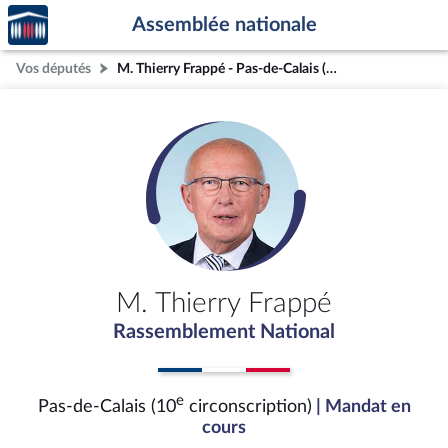
Accèder
Aller au contenu
Aller en bas de la page
Assemblée nationale
à la
page
Vos députés
M. Thierry Frappé - Pas-de-Calais (10e circonscription)
d'accueil
M. Thierry Frappé
Rassemblement National
e
Pas-de-Calais (10
circonscription)
| Mandat en
cours