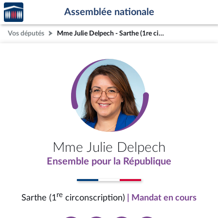
Accèder
Aller au contenu
Aller en bas de la page
Assemblée nationale
à la
page
Vos députés
Mme Julie Delpech - Sarthe (1re circonscription)
d'accueil
Mme Julie Delpech
Ensemble pour la République
re
Sarthe (1
circonscription)
| Mandat en cours