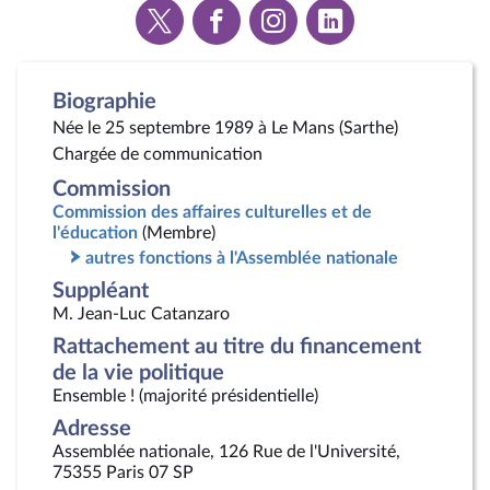
Voir
Voir
Voir
Voir
la
la
la
la
page
page
page
page
Twitter
Facebook
Instagram
Linkedin
Biographie
Née le 25 septembre 1989 à Le Mans (Sarthe)
Chargée de communication
Commission
Commission des affaires culturelles et de
l'éducation
(Membre)
autres fonctions à l'Assemblée nationale
Suppléant
M. Jean-Luc Catanzaro
Rattachement au titre du financement
de la vie politique
Ensemble ! (majorité présidentielle)
Adresse
Assemblée nationale, 126 Rue de l'Université,
75355 Paris 07 SP