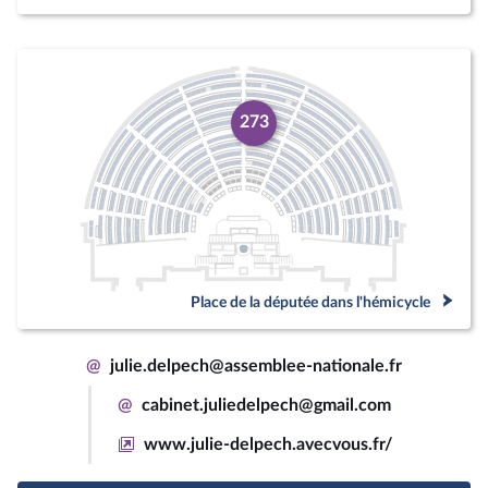
273
Place de la députée dans l'hémicycle
@
julie.delpech@assemblee-nationale.fr
@
cabinet.juliedelpech@gmail.com
www.julie-delpech.avecvous.fr/