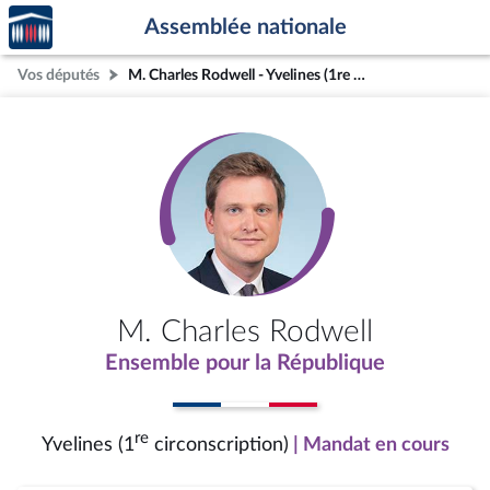
Accèder
Aller au contenu
Aller en bas de la page
Assemblée nationale
à la
page
Vos députés
M. Charles Rodwell - Yvelines (1re circonscription)
d'accueil
M. Charles Rodwell
Ensemble pour la République
re
Yvelines (1
circonscription)
| Mandat en cours