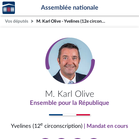
Accèder
Aller au contenu
Aller en bas de la page
Assemblée nationale
à la
page
Vos députés
M. Karl Olive - Yvelines (12e circonscription)
d'accueil
M. Karl Olive
Ensemble pour la République
e
Yvelines (12
circonscription)
| Mandat en cours