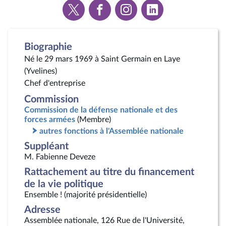
Voir
Voir
Voir
Voir
la
la
la
la
page
page
page
page
Twitter
Facebook
Instagram
Linkedin
Biographie
Né le 29 mars 1969 à Saint Germain en Laye
(Yvelines)
Chef d'entreprise
Commission
Commission de la défense nationale et des
forces armées
(Membre)
autres fonctions à l'Assemblée nationale
Suppléant
M. Fabienne Deveze
Rattachement au titre du financement
de la vie politique
Ensemble ! (majorité présidentielle)
Adresse
Assemblée nationale, 126 Rue de l'Université,