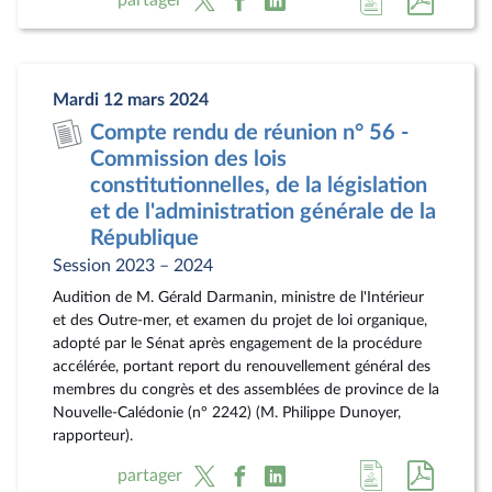
à
au
la
docum
page
au
Mardi 12 mars 2024
du
format
Compte rendu de réunion n° 56 -
document
pdf
Commission des lois
constitutionnelles, de la législation
et de l'administration générale de la
République
Session 2023 – 2024
Audition de M. Gérald Darmanin, ministre de l'Intérieur
et des Outre-mer, et examen du projet de loi organique,
adopté par le Sénat après engagement de la procédure
accélérée, portant report du renouvellement général des
membres du congrès et des assemblées de province de la
Nouvelle-Calédonie (n° 2242) (M. Philippe Dunoyer,
rapporteur).
Accéder
Accéde
partager