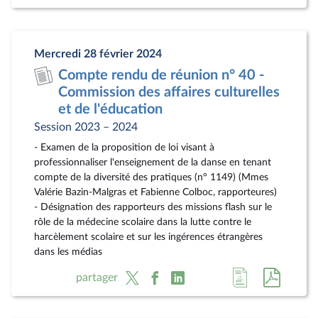
à
au
la
docum
page
au
Mercredi 28 février 2024
du
format
Compte rendu de réunion n° 40 -
document
pdf
Commission des affaires culturelles
et de l'éducation
Session 2023 – 2024
- Examen de la proposition de loi visant à
professionnaliser l'enseignement de la danse en tenant
compte de la diversité des pratiques (n° 1149) (Mmes
Valérie Bazin-Malgras et Fabienne Colboc, rapporteures)
- Désignation des rapporteurs des missions flash sur le
rôle de la médecine scolaire dans la lutte contre le
harcèlement scolaire et sur les ingérences étrangères
dans les médias
Accéder
Accéde
partager
à
au
la
docum