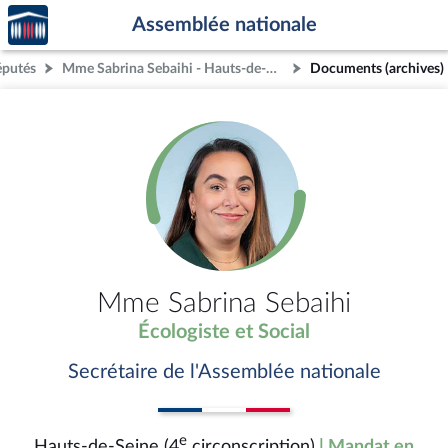
Accèder
Aller au contenu
Aller en bas de la page
Assemblée nationale
à la
page
éputés
Mme Sabrina Sebaihi - Hauts-de-Seine (4e circonscription)
Documents (archives)
d'accueil
Mme Sabrina Sebaihi
Écologiste et Social
Secrétaire de l'Assemblée nationale
e
Hauts-de-Seine (4
circonscription)
| Mandat en