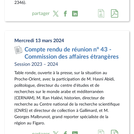
2346).
Accéder
Accéde
partager
à
au
la
docum
page
au
Mercredi 13 mars 2024
du
format
Compte rendu de réunion n° 43 -
document
pdf
Commission des affaires étrangères
Session 2023 – 2024
Table ronde, ouverte à la presse, sur la situation au
Proche-Orient, avec la participation de M. Hasni Abidi,
politologue, directeur du centre d'études et de
recherches sur le monde arabe et méditerranéen
(CERNAM), M. Ran Halévi, historien, directeur de
recherche au Centre national de la recherche scientifique
(CNRS) et directeur de collection à Gallimard, et M.
Georges Malbrunot, grand reporter spécialiste de la
région au Figaro.
Accéder
Accéde
partager