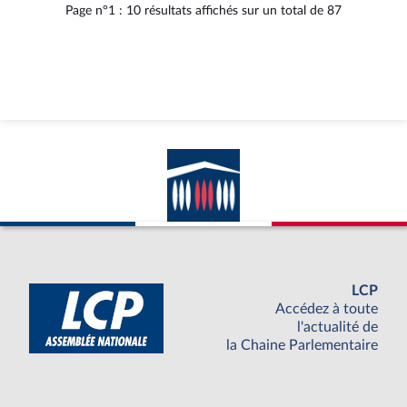
du
format
Page n°1 : 10 résultats affichés sur un total de 87
document
pdf
LCP
Accédez à toute
l'actualité de
la Chaine Parlementaire