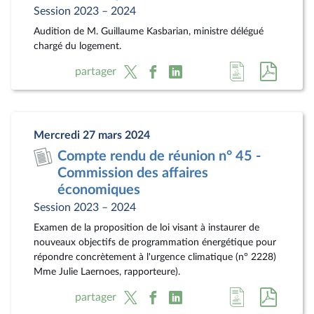
Session 2023 – 2024
Audition de M. Guillaume Kasbarian, ministre délégué
chargé du logement.
Accéder
Accéde
partager
à
au
la
docum
page
au
Mercredi 27 mars 2024
du
format
Compte rendu de réunion n° 45 -
document
pdf
Commission des affaires
économiques
Session 2023 – 2024
Examen de la proposition de loi visant à instaurer de
nouveaux objectifs de programmation énergétique pour
répondre concrètement à l'urgence climatique (n° 2228)
Mme Julie Laernoes, rapporteure).
Accéder
Accéde
partager
à
au