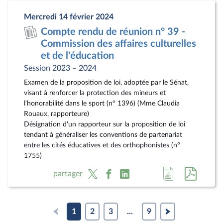
page
au
Mercredi 14 février 2024
du
format
Compte rendu de réunion n° 39 -
document
pdf
Commission des affaires culturelles
et de l'éducation
Session 2023 – 2024
Examen de la proposition de loi, adoptée par le Sénat,
visant à renforcer la protection des mineurs et
l'honorabilité dans le sport (n° 1396) (Mme Claudia
Rouaux, rapporteure)
Désignation d'un rapporteur sur la proposition de loi
tendant à généraliser les conventions de partenariat
entre les cités éducatives et des orthophonistes (n°
1755)
Accéder
Accéde
partager
à
au
la
docum
page
au
1
2
3
...
9