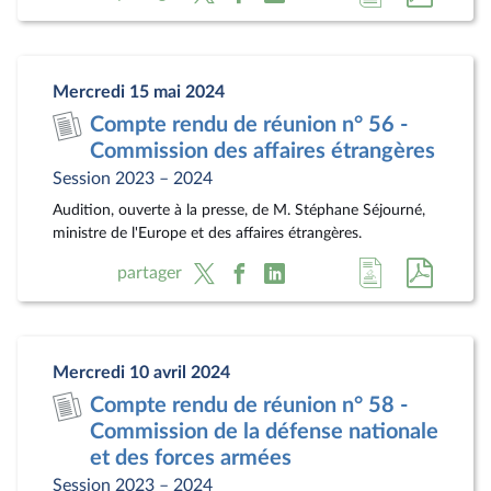
à
au
la
docum
page
au
Mercredi 15 mai 2024
du
format
Compte rendu de réunion n° 56 -
document
pdf
Commission des affaires étrangères
Session 2023 – 2024
Audition, ouverte à la presse, de M. Stéphane Séjourné,
ministre de l'Europe et des affaires étrangères.
Accéder
Accéde
partager
à
au
la
docum
page
au
Mercredi 10 avril 2024
du
format
Compte rendu de réunion n° 58 -
document
pdf
Commission de la défense nationale
et des forces armées
Session 2023 – 2024