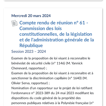
la
docum
page
au
Mercredi 20 mars 2024
du
format
Compte rendu de réunion n° 61 -
document
pdf
Commission des lois
constitutionnelles, de la législation
et de l'administration générale de la
République
Session 2023 – 2024
Examen de la proposition de loi visant à reconnaître le
bénévolat de sécurité civile (n° 1146) (M. Yannick
Chenevard, rapporteur) ;
Examen de la proposition de loi visant à reconnaître et à
sanctionner la discrimination capillaire (n° 1640) (M.
Olivier Serva, rapporteur) ;
Nomination d'un rapporteur sur le projet de loi ratifiant
l'ordonnance n° 2023-389 du 24 mai 2023 modifiant les
dispositions du code général de la propriété des
personnes publiques relatives à la Polynésie française (n°