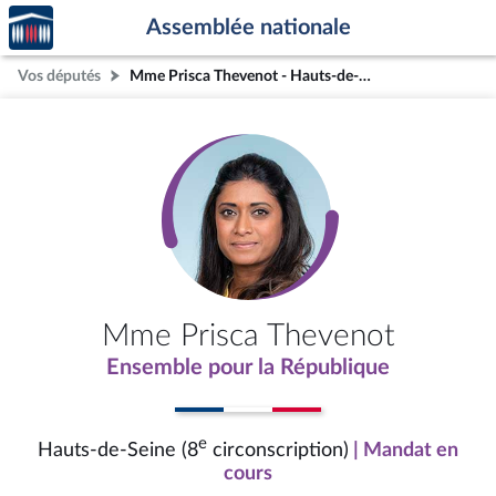
Accèder
Aller au contenu
Aller en bas de la page
Assemblée nationale
à la
page
Vos députés
Mme Prisca Thevenot - Hauts-de-Seine (8e circonscription)
d'accueil
Mme Prisca Thevenot
Ensemble pour la République
e
Hauts-de-Seine (8
circonscription)
| Mandat en
cours