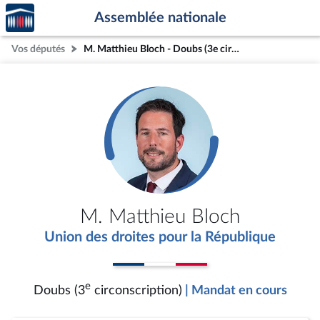
Accèder
Aller au contenu
Aller en bas de la page
Assemblée nationale
à la
page
Vos députés
M. Matthieu Bloch - Doubs (3e circonscription)
d'accueil
M. Matthieu Bloch
Union des droites pour la République
e
Doubs (3
circonscription)
| Mandat en cours