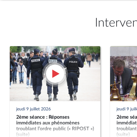
Interve
jeudi 9 juillet 2026
jeudi 9 jui
2ème séance : Réponses
2ème séa
immédiates aux phénomènes
immédiat
troublant l’ordre public (« RIPOST »)
troublant
(suite)
(suite)