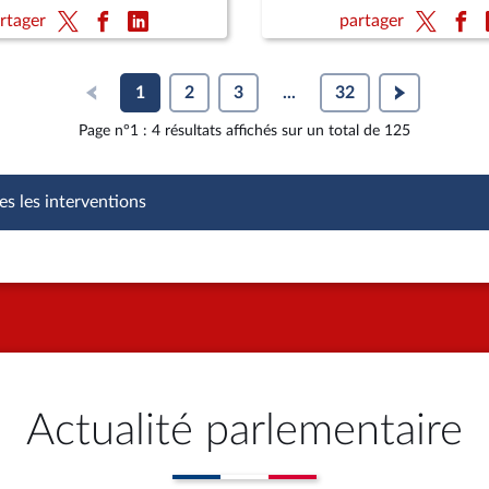
public, la sécurité et la tra
rtager
partager
de nos concitoyens (suite)
1
2
3
...
32
Page n°1 : 4 résultats affichés sur un total de 125
es les interventions
Actualité parlementaire