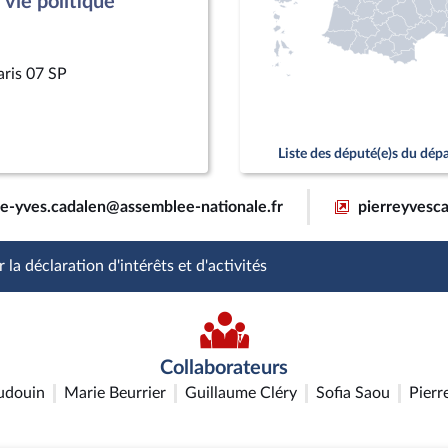
vie politique
aris 07 SP
Liste des député(e)s du dé
re-yves.cadalen@assemblee-nationale.fr
pierreyvesca
 la déclaration d'intérêts et d'activités
Collaborateurs
udouin
Marie Beurrier
Guillaume Cléry
Sofia Saou
Pierr