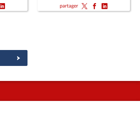
nquillité
national du cancer ; M. Jean
partager
François Delfraissy, président du
CCNE