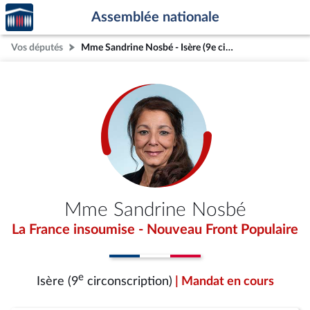
Accèder
Aller au contenu
Aller en bas de la page
Assemblée nationale
à la
page
Vos députés
Mme Sandrine Nosbé - Isère (9e circonscription)
d'accueil
Mme Sandrine Nosbé
La France insoumise - Nouveau Front Populaire
e
Isère (9
circonscription)
| Mandat en cours