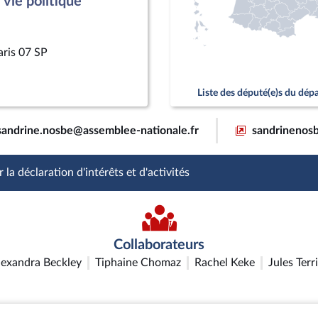
vie politique
aris 07 SP
Liste des député(e)s du dé
sandrine.nosbe@assemblee-nationale.fr
sandrinenosb
 la déclaration d'intérêts et d'activités
Collaborateurs
lexandra Beckley
Tiphaine Chomaz
Rachel Keke
Jules Terr