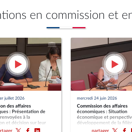
ntions en commission et e
r juillet 2026
mercredi 24 juin 2026
on des affaires
Commission des affaires
ues : Présentation de
économiques : Situation
 renvoyées à la
économique et perspectiv
n et décision sur leur
développement de la filiè
nt ou leur examen
ameublement
rtager
partager