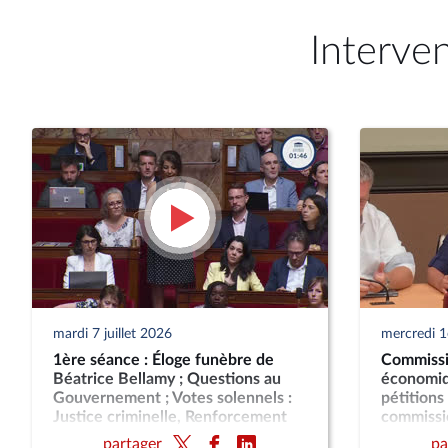
Interve
mardi 7 juillet 2026
mercredi 1e
1ère séance : Éloge funèbre de
Commissi
Béatrice Bellamy ; Questions au
économiq
Gouvernement ; Votes solennels :
pétitions
Justice criminelle, Renforcement
commissio
des juridictions criminelles ;
classeme
partager
pa