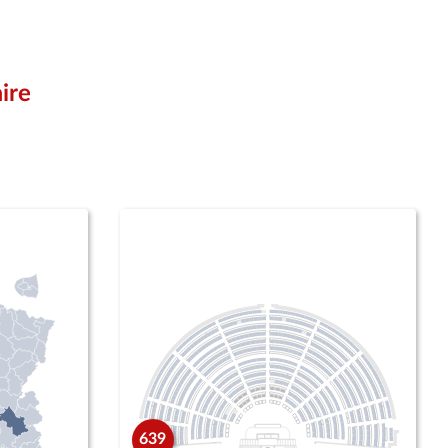
ire
639