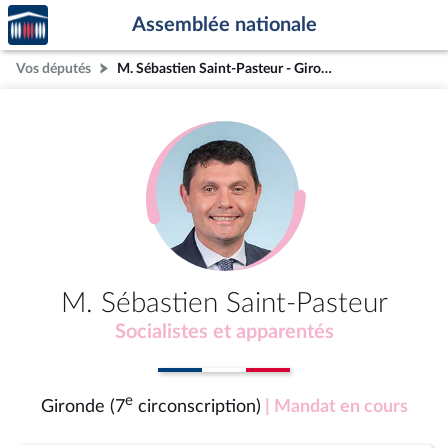
Accèder
Aller au contenu
Aller en bas de la page
Assemblée nationale
à la
page
Vos députés
M. Sébastien Saint-Pasteur - Gironde (7e circonscription)
d'accueil
M. Sébastien Saint-Pasteur
Socialistes et apparentés
e
Gironde (7
circonscription)
| Mandat en cours