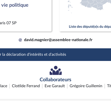
vie politique
aris 07 SP
Liste des député(e)s du dé
@
david.magnier@assemblee-nationale.fr
 la déclaration d'intérêts et d'activités
Collaborateurs
lace
Clotilde Ferrand
Eve Garault
Grégoire Guillemin
Ti