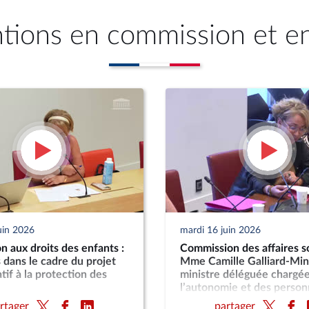
ntions en commission et e
uin 2026
mardi 16 juin 2026
n aux droits des enfants :
Commission des affaires so
 dans le cadre du projet
Mme Camille Galliard-Mini
atif à la protection des
ministre déléguée chargé
l’autonomie et des perso
handicapées, sur sa feuill
rtager
partager