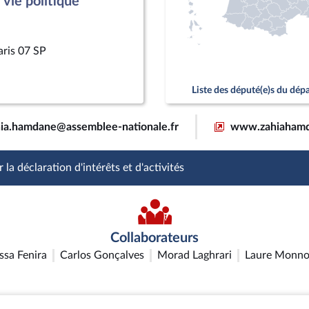
vie politique
aris 07 SP
Liste des député(e)s du dé
ia.hamdane@assemblee-nationale.fr
www.zahiahamd
 la déclaration d'intérêts et d'activités
Collaborateurs
ssa Fenira
Carlos Gonçalves
Morad Laghrari
Laure Monno