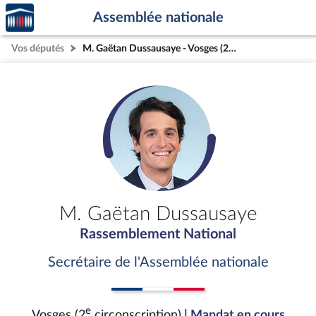
Accèder
Aller au contenu
Aller en bas de la page
Assemblée nationale
à la
page
Vos députés
M. Gaëtan Dussausaye - Vosges (2e circonscription)
d'accueil
M. Gaëtan Dussausaye
Rassemblement National
Secrétaire de l'Assemblée nationale
e
Vosges (2
circonscription)
| Mandat en cours