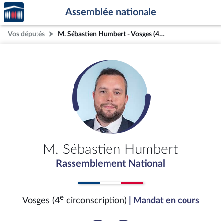
Accèder
Aller au contenu
Aller en bas de la page
Assemblée nationale
à la
page
Vos députés
M. Sébastien Humbert - Vosges (4e circonscription)
d'accueil
M. Sébastien Humbert
Rassemblement National
e
Vosges (4
circonscription)
| Mandat en cours