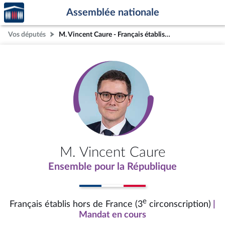
Accèder
Aller au contenu
Aller en bas de la page
Assemblée nationale
à la
page
Vos députés
M. Vincent Caure - Français établis hors de France (3e circonscription)
d'accueil
M. Vincent Caure
Ensemble pour la République
e
Français établis hors de France (3
circonscription)
|
Mandat en cours