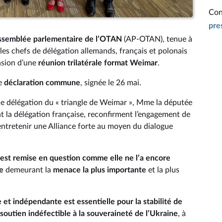
Con
pre
Assemblée parlementaire de l’OTAN
(AP-OTAN), tenue à
 les chefs de délégation allemands, français et polonais
asion d’une
réunion trilatérale format Weimar
.
ne
déclaration commune
, signée le 26 mai.
 de délégation du « triangle de Weimar », Mme la députée
t la délégation française, reconfirment l’engagement de
entretenir une Alliance forte au moyen du dialogue
st remise en question comme elle ne l’a encore
e
demeurant la
menace la plus importante
et la plus
 et indépendante est essentielle pour la stabilité de
soutien indéfectible à la souveraineté de l’Ukraine
, à