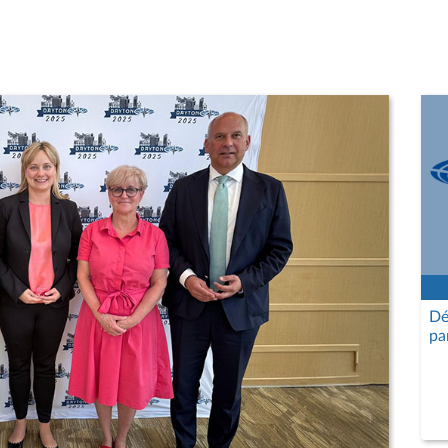
Dé
pa