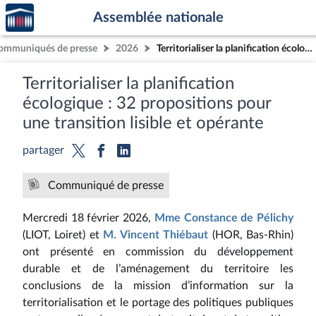
Accèder
Aller au contenu
Aller en bas de la page
Assemblée nationale
à la
page
ommuniqués de presse
2026
Territorialiser la planification écologique : 32 propositions pour une transition lisible et opérante
d'accueil
Territorialiser la planification
écologique : 32 propositions pour
une transition lisible et opérante
partager
Communiqué de presse
Mercredi 18 février 2026,
Mme
Constance de Pélichy
(LIOT, Loiret) et
M. Vincent Thiébaut
(HOR, Bas-Rhin)
ont présenté en commission du développement
durable et de l’aménagement du territoire les
conclusions de la mission d’information sur la
territorialisation et le portage des politiques publiques