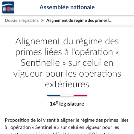
Accèder
Aller au contenu
Aller en bas de la page
Assemblée nationale
à la
page
Dossiers législatifs
Alignement du régime des primes liées à l'opération « Sentinelle » sur celui en vigueur pour les opérations extérieures
d'accueil
Alignement du régime des
primes liées à l'opération «
Sentinelle » sur celui en
vigueur pour les opérations
extérieures
e
14
législature
Proposition de loi visant à aligner le régime des primes liées
à l'opération « Sentinelle » sur celui en vigueur pour les