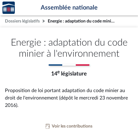
Accèder
Aller au contenu
Aller en bas de la page
Assemblée nationale
à la
page
Dossiers législatifs
Energie : adaptation du code minier à l'environnement
d'accueil
Energie : adaptation du code
minier à l'environnement
e
14
législature
Proposition de loi portant adaptation du code minier au
droit de l'environnement (dépôt le mercredi 23 novembre
2016).
Voir les contributions