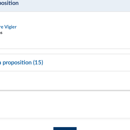
position
e Vigier
ns
a proposition (15)