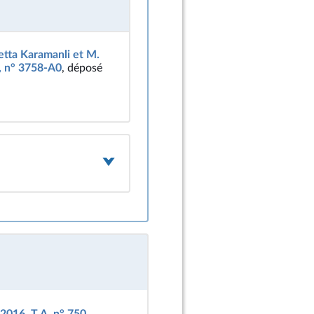
etta Karamanli et M.
., n° 3758-A0
, déposé
 2016, T.A. n° 750