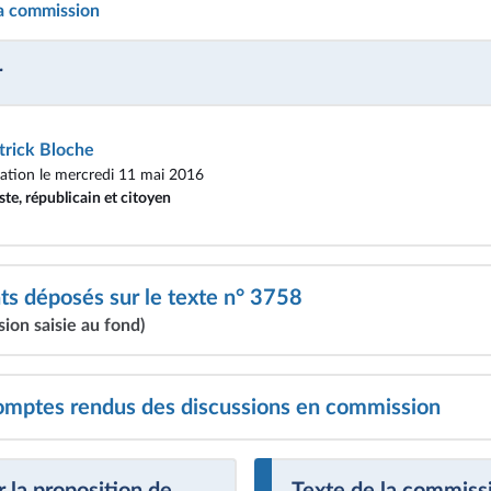
la commission
r
trick Bloche
tion le mercredi 11 mai 2016
ste, républicain et citoyen
 déposés sur le texte n° 3758
ion saisie au fond)
omptes rendus des discussions en commission
 la proposition de
Texte de la commiss