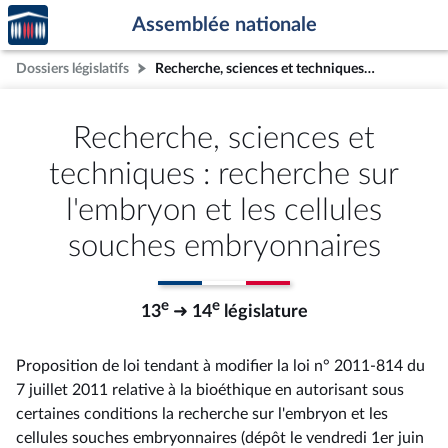
Accèder
Aller au contenu
Aller en bas de la page
Assemblée nationale
à la
page
Dossiers législatifs
Recherche, sciences et techniques : recherche sur l'embryon et les cellules souches embryonnaires
d'accueil
Recherche, sciences et
techniques : recherche sur
l'embryon et les cellules
souches embryonnaires
e
e
13
➜ 14
législature
Proposition de loi tendant à modifier la loi n° 2011-814 du
7 juillet 2011 relative à la bioéthique en autorisant sous
certaines conditions la recherche sur l'embryon et les
cellules souches embryonnaires (dépôt le vendredi 1er juin