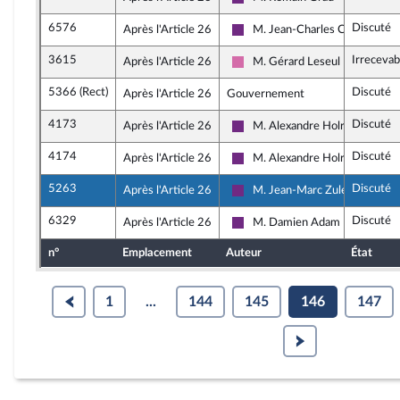
La République en Marche
6576
Discuté
Après l'Article 26
M. Jean-Charles Colas-Roy
La République en Marche
3615
Irrecevab
Après l'Article 26
M. Gérard Leseul
Socialistes et apparentés
5366 (Rect)
Discuté
Après l'Article 26
Gouvernement
4173
Discuté
Après l'Article 26
M. Alexandre Holroyd
La République en Marche
4174
Discuté
Après l'Article 26
M. Alexandre Holroyd
La République en Marche
5263
Discuté
Après l'Article 26
M. Jean-Marc Zulesi
La République en Marche
6329
Discuté
Après l'Article 26
M. Damien Adam
La République en Marche
n°
Emplacement
Auteur
État
1
...
144
145
146
147