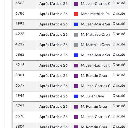
6563
Discuté
Après l'Article 26
M. Jean-Charles Colas-Roy
La République en Marche
6786
Discuté
Après l'Article 26
Mme Mathilde Panot
La France insoumise
6992
Discuté
Après l'Article 26
M. Jean-Marie Sermier
Les Républicains
4228
Discuté
Après l'Article 26
M. Matthieu Orphelin
Non inscrit
4232
Discuté
Après l'Article 26
M. Matthieu Orphelin
Non inscrit
5862
Discuté
Après l'Article 26
M. Jean-Marie Sermier
Les Républicains
6215
Discuté
Après l'Article 26
M. Jean-Luc Fugit
La République en Marche
3801
Discuté
Après l'Article 26
M. Romain Grau
La République en Marche
6577
Discuté
Après l'Article 26
M. Jean-Charles Colas-Roy
La République en Marche
2946
Discuté
Après l'Article 26
M. Julien Dive
Les Républicains
3797
Discuté
Après l'Article 26
M. Romain Grau
La République en Marche
6578
Discuté
Après l'Article 26
M. Jean-Charles Colas-Roy
La République en Marche
3804
Discuté
Après l'Article 26
M. Romain Grau