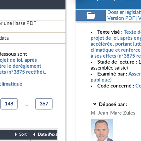
Dossier législat
Version PDF
V
r une liasse PDF
Texte visé :
Texte d
data
projet de loi, après e
accélérée, portant lut
climatique et renforce
essous sont :
à ses effets (n°3875 re
jet de loi, après
Stade de lecture :
1
tre le dérèglement
assemblée saisie)
ts (n°3875 rectifié).,
Examiné par :
Assem
publique)
climatique
Code concerné :
Co
148
...
367
Déposé par :
M. Jean-Marc Zulesi
Sort
Date d'examen
Date de dépôt