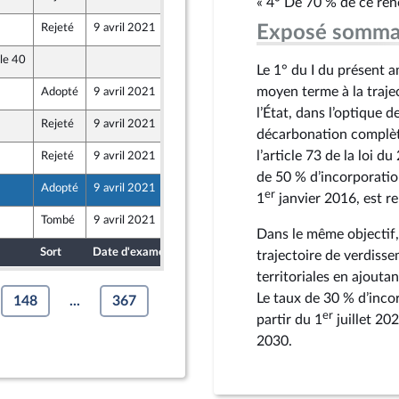
« 4° De 70 % de ce re
Rejeté
9 avril 2021
25 mars 2021
Exposé somma
le 40
25 mars 2021
Le 1° du I du présent 
moyen terme à la traje
Adopté
9 avril 2021
25 mars 2021
l’État, dans l’optique d
Rejeté
9 avril 2021
25 mars 2021
décarbonation complète
l’article 73 de la loi 
Rejeté
9 avril 2021
25 mars 2021
de 50 % d’incorporation
Adopté
9 avril 2021
25 mars 2021
er
1
janvier 2016, est r
Tombé
9 avril 2021
25 mars 2021
Dans le même objectif,
Sort
Date d'examen
Date de dépôt
trajectoire de verdisse
territoriales en ajout
Le taux de 30 % d’incor
148
...
367
er
partir du 1
juillet 20
2030.