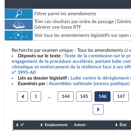
Filtrer parmi les amendements
Trier ces résultats par ordre de passage
Génére
Générer une liasse RTF
Voir tous les amendements législatifs sur open 
Recherche par examen unique - Tous les amendements ci-d
Déposés sur le texte :
Texte de la commission sur le pro
engagement de la procédure accélérée, portant lutte con
climatique et renforcement de la résilience face à ses effe
n° 3995-A0
Liés au dossier législatif :
Lutte contre le dérèglement 
Examinés par :
Assemblée nationale (séance publique)
1
...
144
145
146
147
n°
Emplacement
Auteur
État