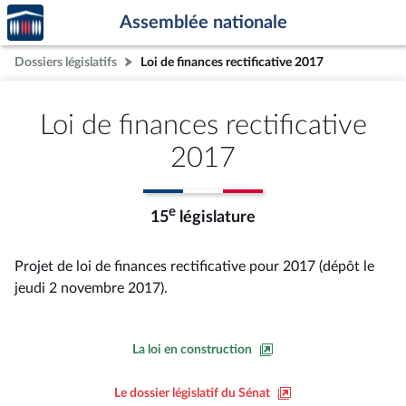
Accèder
Aller au contenu
Aller en bas de la page
Assemblée nationale
à la
page
Dossiers législatifs
Loi de finances rectificative 2017
d'accueil
Loi de finances rectificative
2017
e
15
législature
Projet de loi de finances rectificative pour 2017 (dépôt le
jeudi 2 novembre 2017).
La loi en construction
Le dossier législatif du Sénat