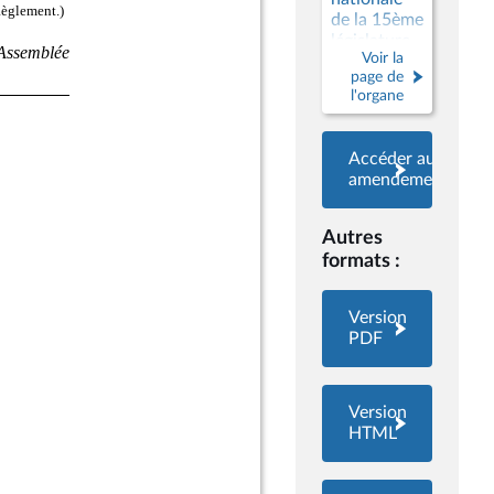
de la 15ème
législature
Voir la
page de
l'organe
Accéder aux
amendements
Autres
formats :
Version
PDF
Version
HTML