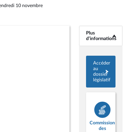
vendredi 10 novembre
Plus
<b>Plus
d’informations</b>
d’informations
Accéder
au
dossier
législatif
Commission
des