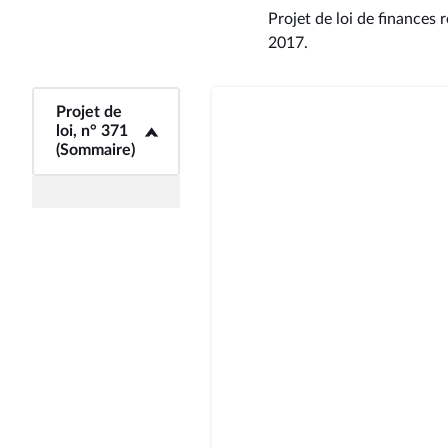
Projet de loi de finances 
2017
.
<b>Projet de loi,
Projet de
n° 371 (Sommaire)
loi, n° 371
(Sommaire)
</b>