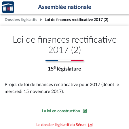
Accèder
Aller au contenu
Aller en bas de la page
Assemblée nationale
à la
page
Dossiers législatifs
Loi de finances rectificative 2017 (2)
d'accueil
Loi de finances rectificative
2017 (2)
e
15
législature
Projet de loi de finances rectificative pour 2017 (dépôt le
mercredi 15 novembre 2017).
La loi en construction
Le dossier législatif du Sénat