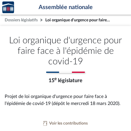
Accèder
Aller au contenu
Aller en bas de la page
Assemblée nationale
à la
page
Dossiers législatifs
Loi organique d'urgence pour faire face à l'épidémie de covid-19
d'accueil
Loi organique d'urgence pour
faire face à l'épidémie de
covid-19
e
15
législature
Projet de loi organique d'urgence pour faire face à
l'épidémie de covid-19 (dépôt le mercredi 18 mars 2020).
Voir les contributions