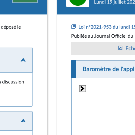
Lundi 19 juillet 20
, déposé le
Loi n°2021-953 du lundi 19
Publiée
au Journal Officiel du
Eché
Baromètre de l'appli
n discussion