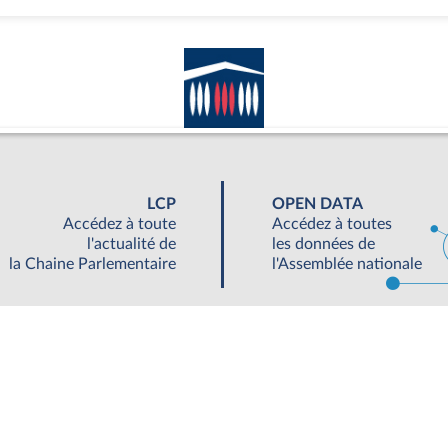
LCP
OPEN DATA
Accédez à toute
Accédez à toutes
l'actualité de
les données de
la Chaine Parlementaire
l'Assemblée nationale
UNE SEMAINE À L'ASSEMBLÉE
S'ABONNER À UN SERVICE
OUTIL
©Tous droits réservés Assemblée nationale 2019
|
Accessibilité : partiellement conforme
|
Contacter le webmestre
|
Fils RSS
|
Ge