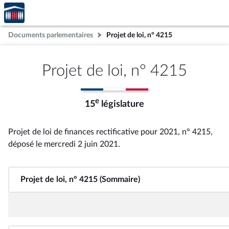
Accèder
Aller au contenu
Aller en bas de la page
à la
page
Documents parlementaires
Projet de loi, n° 4215
d'accueil
Projet de loi, n° 4215
e
15
législature
Projet de loi de finances rectificative pour 2021, n° 4215
,
déposé le mercredi 2 juin 2021
.
Projet de loi, n° 4215 (Sommaire)