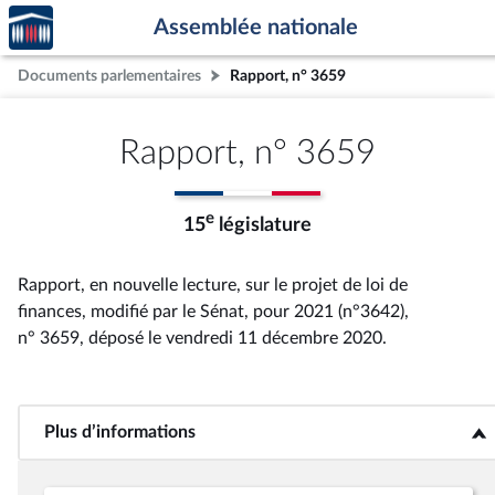
Accèder
Aller au contenu
Aller en bas de la page
Assemblée nationale
à la
page
Documents parlementaires
Rapport, n° 3659
d'accueil
Rapport, n° 3659
e
15
législature
Rapport, en nouvelle lecture, sur le projet de loi de
finances, modifié par le Sénat, pour 2021 (n°3642),
n° 3659
, déposé le vendredi 11 décembre 2020
.
Plus d’informations
<b>Plus d’informations</b>