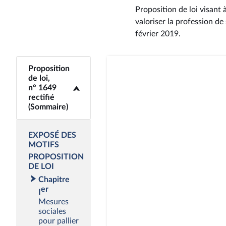
Proposition de loi visant
valoriser la profession de
février 2019
.
Proposition
<b>Proposition de
de loi,
loi, n° 1649 rectifié
n° 1649
(Sommaire)</b>
rectifié
(Sommaire)
EXPOSÉ DES
MOTIFS
PROPOSITION
DE LOI
Chapitre
er
I
Mesures
sociales
pour pallier