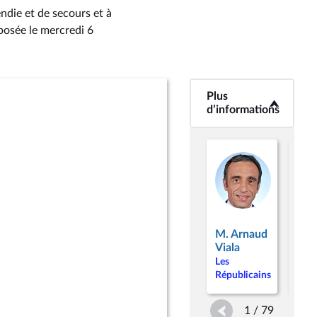
ndie et de secours et à
posée le mercredi 6
Plus
<b>Plus
d’informations</b>
d’informations
Mm
M. Arnaud
Val
Viala
Lac
Les
Les
Républicains
Répu
1 / 79