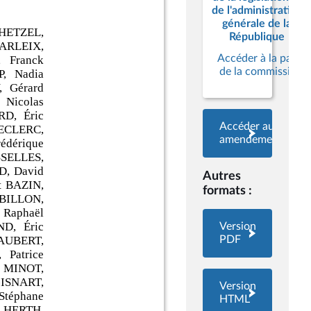
de l'administration
générale de la
République
Accéder à la page
de la commission
Accéder aux
amendements
Autres
formats :
Version
PDF
Version
HTML