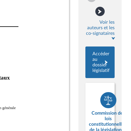
Voir les
auteurs et les
co-signataires
Accéder
au
dossier
législatif
Commission des
lois
constitutionnelles,
de la législation et