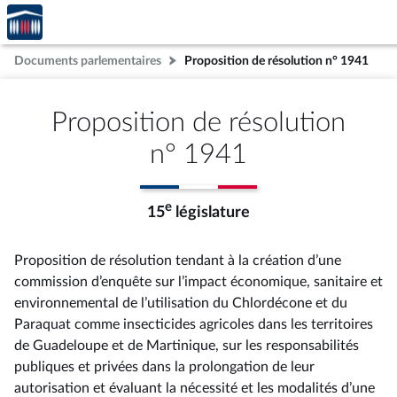
Accèder
Aller au contenu
Aller en bas de la page
à la
page
Documents parlementaires
Proposition de résolution n° 1941
d'accueil
Proposition de résolution
n° 1941
e
15
législature
Proposition de résolution tendant à la création d’une
commission d’enquête sur l’impact économique, sanitaire et
environnemental de l’utilisation du Chlordécone et du
Paraquat comme insecticides agricoles dans les territoires
de Guadeloupe et de Martinique, sur les responsabilités
publiques et privées dans la prolongation de leur
autorisation et évaluant la nécessité et les modalités d’une