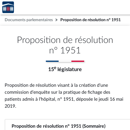
Accèder
Aller au contenu
Aller en bas de la page
à la
page
Documents parlementaires
Proposition de résolution n° 1951
d'accueil
Proposition de résolution
n° 1951
e
15
législature
Proposition de résolution visant à la création d'une
commission d'enquête sur la pratique de fichage des
patients admis à l'hôpital, n° 1951
, déposée le jeudi 16 mai
2019
.
Proposition de résolution n° 1951 (Sommaire)