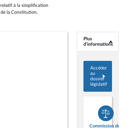
latif à la simplification
de la Constitution,
Plus
<b>Plus
d’informations</b>
d’informations
Accéder
au
dossier
législatif
Commission des