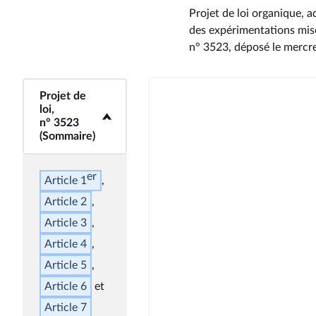
Projet de loi organique, a
des expérimentations mise
n° 3523
, déposé le merc
Projet de
<b>Projet de loi,
loi,
n° 3523 (Sommaire)
n° 3523
</b>
(Sommaire)
er
Article 1
Article 2
Article 3
Article 4
Article 5
Article 6
Article 7