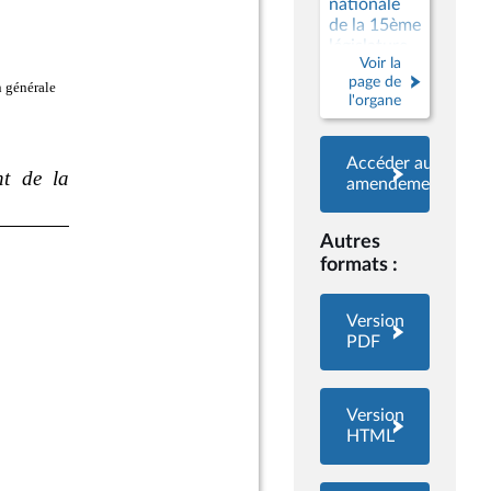
nationale
de la 15ème
législature
Voir la
page de
l'organe
Accéder aux
amendements
Autres
formats :
Version
PDF
Version
HTML