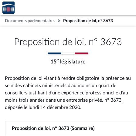
Accèder
Aller au contenu
Aller en bas de la page
à la
page
Documents parlementaires
Proposition de loi, n° 3673
d'accueil
Proposition de loi, n° 3673
e
15
législature
Proposition de loi visant à rendre obligatoire la présence au
sein des cabinets ministériels d’au moins un quart de
conseillers justifiant d’une expérience professionnelle d’au
moins trois années dans une entreprise privée, n° 3673
,
déposée le lundi 14 décembre 2020
.
Proposition de loi, n° 3673 (Sommaire)