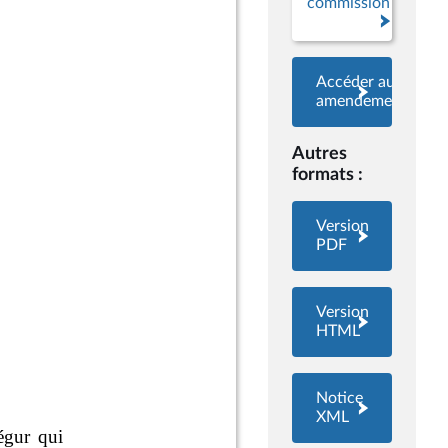
commission
Accéder aux
amendements
Autres
formats :
Version
PDF
Version
HTML
Notice
XML