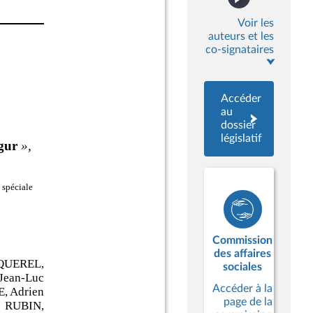
Voir les
auteurs et les
co-signataires
Accéder
au
dossier
législatif
Commission
des affaires
sociales
Accéder à la
page de la