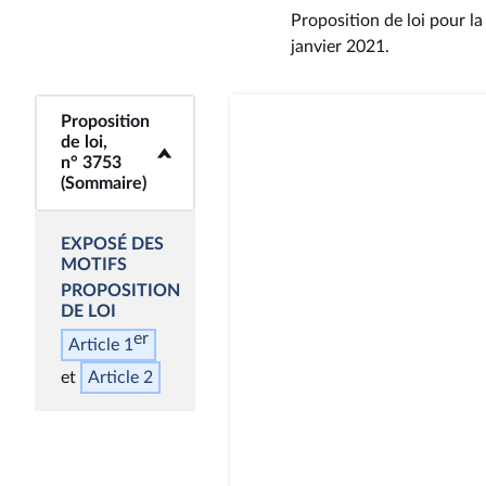
Proposition de loi pour la
janvier 2021
.
Proposition
<b>Proposition de
de loi,
loi, n° 3753
n° 3753
(Sommaire)</b>
(Sommaire)
EXPOSÉ DES
MOTIFS
PROPOSITION
DE LOI
er
Article 1
Article 2