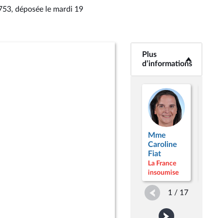
3753
, déposée le mardi 19
Plus
<b>Plus
d’informations</b>
d’informations
Mme
Mm
Caroline
Clé
Fiat
Aut
La France
La F
insoumise
inso
1 / 17