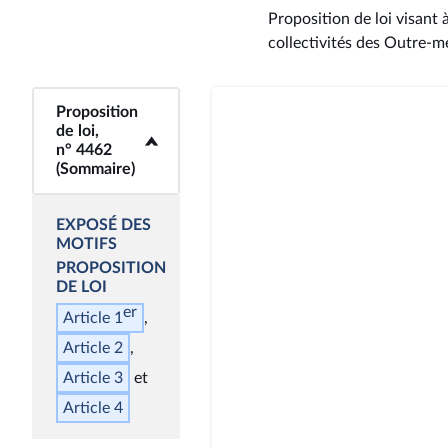
Proposition de loi visant 
collectivités des Outre-m
Proposition
<b>Proposition de
de loi,
loi, n° 4462
n° 4462
(Sommaire)</b>
(Sommaire)
EXPOSÉ DES
MOTIFS
PROPOSITION
DE LOI
er
Article 1
Article 2
Article 3
Article 4