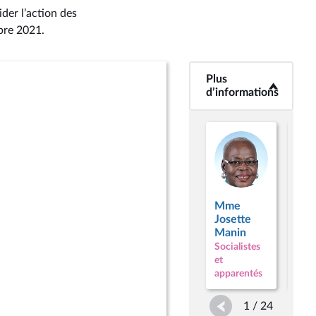
ider l’action des
bre 2021
.
Plus
<b>Plus
d’informations</b>
d’informations
Mme
M. 
Josette
Avi
Manin
Soci
Socialistes
et
et
appa
apparentés
1 / 24