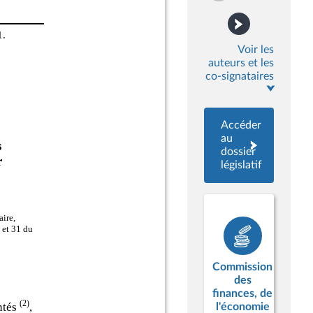
Voir les
auteurs et les
co-signataires
Accéder
au
dossier
législatif
Commission
des
finances, de
l'économie