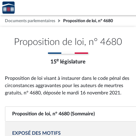
Accèder
Aller au contenu
Aller en bas de la page
à la
page
Documents parlementaires
Proposition de loi, n° 4680
d'accueil
Proposition de loi, n° 4680
e
15
législature
Proposition de loi visant à instaurer dans le code pénal des
circonstances aggravantes pour les auteurs de meurtres
gratuits, n° 4680
, déposée le mardi 16 novembre 2021
.
Proposition de loi, n° 4680 (Sommaire)
EXPOSÉ DES MOTIFS