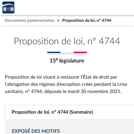
Accèder
Aller au contenu
Aller en bas de la page
à la
page
Documents parlementaires
Proposition de loi, n° 4744
d'accueil
Proposition de loi, n° 4744
e
15
législature
Proposition de loi visant à restaurer l’État de droit par
l’abrogation des régimes d’exception créés pendant la crise
sanitaire, n° 4744
, déposée le mardi 30 novembre 2021
.
Proposition de loi, n° 4744 (Sommaire)
EXPOSÉ DES MOTIFS