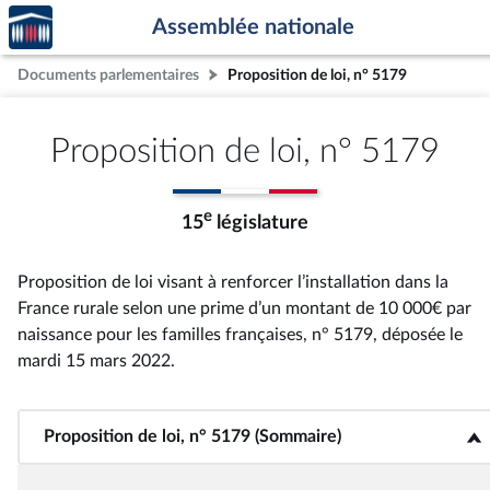
Accèder
Aller au contenu
Aller en bas de la page
Assemblée nationale
à la
page
Documents parlementaires
Proposition de loi, n° 5179
d'accueil
Proposition de loi, n° 5179
e
15
législature
Proposition de loi visant à renforcer l’installation dans la
France rurale selon une prime d’un montant de 10 000€ par
naissance pour les familles françaises, n° 5179
, déposée le
mardi 15 mars 2022
.
Proposition de loi, n° 5179 (Sommaire)
<b>Proposition de loi, n° 5179 (Sommaire)</b>