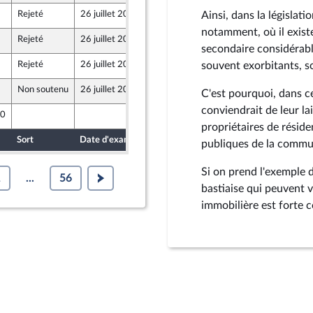
Rejeté
26 juillet 2022
18 juillet 2022
Ainsi, dans la législat
notamment, où il exist
Rejeté
26 juillet 2022
18 juillet 2022
e - NUPES
secondaire considérable
Rejeté
26 juillet 2022
18 juillet 2022
souvent exorbitants, s
Non soutenu
26 juillet 2022
18 juillet 2022
C'est pourquoi, dans ce
conviendrait de leur lai
40
18 juillet 2022
 de l’intergroupe NUPES)
propriétaires de réside
Sort
Date d'examen
Date de dépôt
publiques de la commu
Si on prend l'exemple d
1
...
56
bastiaise qui peuvent 
immobilière est forte 