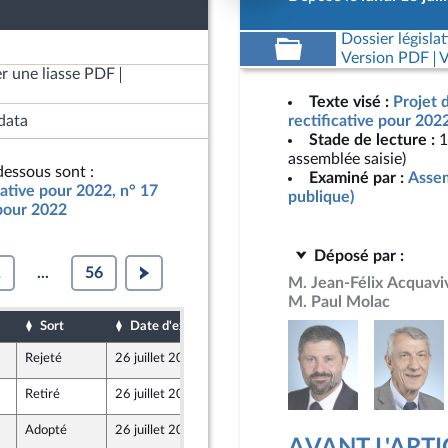
Dossier législat
Version PDF
V
r une liasse PDF
Texte visé :
Projet 
data
rectificative pour 202
Stade de lecture :
1
assemblée saisie)
essous sont :
Examiné par :
Assem
cative pour 2022, n° 17
publique)
 pour 2022
Déposé par :
1
...
56
M. Jean-Félix Acquavi
M. Paul Molac
Sort
Date d'examen
Date de dépôt
Rejeté
26 juillet 2022
18 juillet 2022
et Territoires
Retiré
26 juillet 2022
15 juillet 2022
et Territoires
Adopté
26 juillet 2022
15 juillet 2022
 de l'économie générale et du contrôle budgétaire
eur de la commission des finances