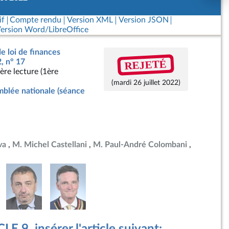
if
Compte rendu
Version XML
Version JSON
ersion Word/LibreOffice
de loi de finances
REJETÉ
2, n° 17
ère lecture (1ère
(mardi 26 juillet 2022)
blée nationale (séance
va
M. Michel Castellani
M. Paul-André Colombani