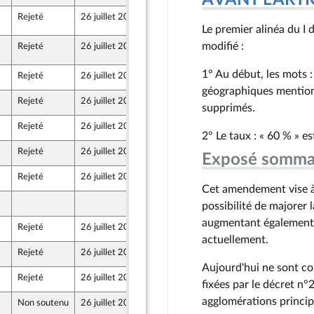
AVANT L'ARTICLE
Rejeté
26 juillet 2022
22 juillet 2022
 de l’intergroupe NUPES)
Le premier alinéa du I 
modifié :
Rejeté
26 juillet 2022
26 juillet 2022
1° Au début, les mots 
Rejeté
26 juillet 2022
17 juillet 2022
géographiques mentionné
Rejeté
26 juillet 2022
17 juillet 2022
supprimés.
Rejeté
26 juillet 2022
13 juillet 2022
et Territoires
2° Le taux : « 60 % » es
Rejeté
26 juillet 2022
13 juillet 2022
Exposé somma
Rejeté
26 juillet 2022
18 juillet 2022
Cet amendement vise à 
13 juillet 2022
possibilité de majorer 
augmentant également 
Rejeté
26 juillet 2022
13 juillet 2022
et Territoires
actuellement.
Rejeté
26 juillet 2022
13 juillet 2022
Aujourd'hui ne sont c
Rejeté
26 juillet 2022
15 juillet 2022
fixées par le décret n°
agglomérations princi
Non soutenu
26 juillet 2022
18 juillet 2022