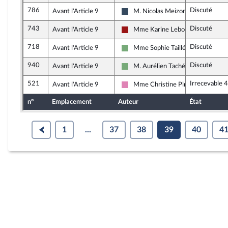
786
Discuté
Avant l'Article 9
M. Nicolas Meizonnet
Rassemblement National
743
Discuté
Avant l'Article 9
Mme Karine Lebon
Gauche démocrate et républicain
718
Discuté
Avant l'Article 9
Mme Sophie Taillé-Polian
Écologiste - NUPES
940
Discuté
Avant l'Article 9
M. Aurélien Taché
Écologiste - NUPES
521
Irrecevable 
Avant l'Article 9
Mme Christine Pirès Beaune
Socialistes et apparentés (membre
n°
Emplacement
Auteur
État
1
...
37
38
39
40
4