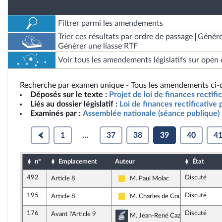
Filtrer parmi les amendements
Trier ces résultats par ordre de passage
Génére
Générer une liasse RTF
Voir tous les amendements législatifs sur open 
Recherche par examen unique - Tous les amendements ci-d
Déposés sur le texte :
Projet de loi de finances rectifi
Liés au dossier législatif :
Loi de finances rectificative
Examinés par :
Assemblée nationale (séance publique)
1
...
37
38
39
40
4
n°
Emplacement
Auteur
État
492
Discuté
Article 8
M. Paul Molac
Libertés, Indépendants, Outre-mer 
195
Discuté
Article 8
M. Charles de Courson
Libertés, Indépendants, Outre-mer 
176
Discuté
Avant l'Article 9
Commission des finances,
M. Jean-René Cazeneuve, rapport