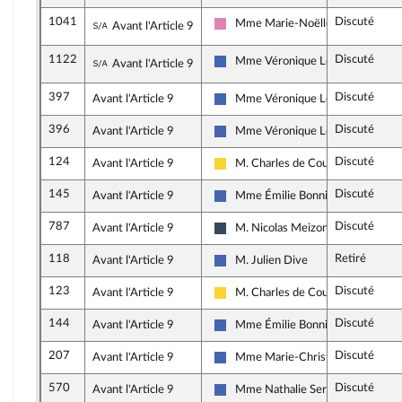
1041
Discuté
Sous-amendement de l'amendement n°176
Mme Marie-Noëlle Battistel
Avant l'Article 9
Socialistes et apparentés (membre
1122
Discuté
Sous-amendement de l'amendement n°176
Mme Véronique Louwagie
Avant l'Article 9
Les Républicains
397
Discuté
Avant l'Article 9
Mme Véronique Louwagie
Les Républicains
396
Discuté
Avant l'Article 9
Mme Véronique Louwagie
Les Républicains
124
Discuté
Avant l'Article 9
M. Charles de Courson
Libertés, Indépendants, Outre-mer 
145
Discuté
Avant l'Article 9
Mme Émilie Bonnivard
Les Républicains
787
Discuté
Avant l'Article 9
M. Nicolas Meizonnet
Rassemblement National
118
Retiré
Avant l'Article 9
M. Julien Dive
Les Républicains
123
Discuté
Avant l'Article 9
M. Charles de Courson
Libertés, Indépendants, Outre-mer 
144
Discuté
Avant l'Article 9
Mme Émilie Bonnivard
Les Républicains
207
Discuté
Avant l'Article 9
Mme Marie-Christine Dalloz
Les Républicains
570
Discuté
Avant l'Article 9
Mme Nathalie Serre
Les Républicains