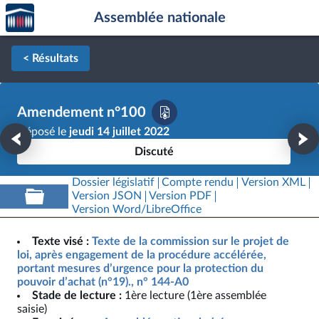
Accèder
Aller au contenu
Aller en bas de la page
Assemblée nationale
à la
page
d'accueil
< Résultats
Amendement n°100
Déposé le
jeudi 14 juillet 2022
Discuté
Dossier législatif
Compte rendu
Version XML
Version JSON
Version PDF
Version Word/LibreOffice
Texte visé :
Texte de la commission sur le projet de
loi, après engagement de la procédure accélérée,
portant mesures d’urgence pour la protection du
pouvoir d’achat (n°19)., n° 144-A0
Stade de lecture :
1ère lecture (1ère assemblée
saisie)