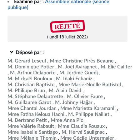
Examiné par :
Assemblée nationale (séance
publique)
REJETÉ
(lundi 18 juillet 2022)
Déposé par :
M. Gérard Leseul
Mme Christine Pirès Beaune
M. Dominique Potier
M. Joël Aviragnet
M. Elie Califer
M. Arthur Delaporte
M. Jérôme Guedj
M. Mickaël Bouloux
M. Iñaki Echaniz
M. Christian Baptiste
Mme Marie-Noëlle Battistel
M. Philippe Brun
M. Alain David
M. Stéphane Delautrette
M. Olivier Faure
M. Guillaume Garot
M. Johnny Hajjar
Mme Chantal Jourdan
Mme Marietta Karamanli
Mme Fatiha Keloua Hachi
M. Philippe Naillet
M. Bertrand Petit
Mme Anna Pic
Mme Valérie Rabault
Mme Claudia Rouaux
Mme Isabelle Santiago
M. Hervé Saulignac
Mme Mélanie Thomin
Mme Cécile Untermaier