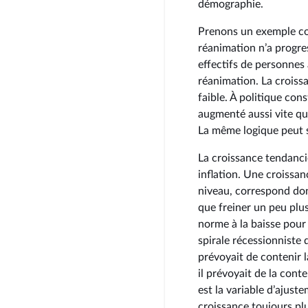
démographie.
Prenons un exemple con
réanimation n’a progre
effectifs de personnes
réanimation. La croiss
faible. À politique con
augmenté aussi vite que
La même logique peut s
La croissance tendanci
inflation. Une croissanc
niveau, correspond donc
que freiner un peu plu
norme à la baisse pour r
spirale récessionniste 
prévoyait de contenir 
il prévoyait de la cont
est la variable d’ajus
croissance toujours plu