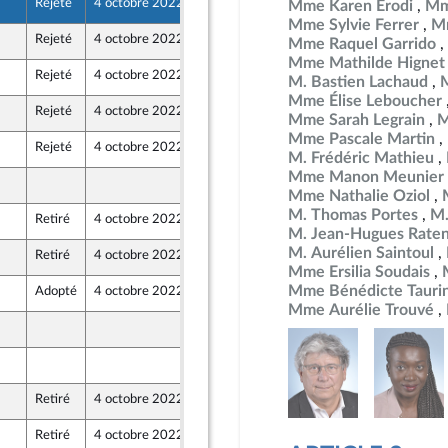
Rejeté
4 octobre 2022
30 septembre 2022
Mme Karen Erodi
Mm
nion Populaire écologique et sociale
Mme Sylvie Ferrer
Mm
Rejeté
4 octobre 2022
30 septembre 2022
Mme Raquel Garrido
ne - NUPES
Mme Mathilde Hignet
Rejeté
4 octobre 2022
29 septembre 2022
M. Bastien Lachaud
Mme Élise Leboucher
Rejeté
4 octobre 2022
30 septembre 2022
Mme Sarah Legrain
M
ne - NUPES
Mme Pascale Martin
Rejeté
4 octobre 2022
30 septembre 2022
M. Frédéric Mathieu
ne - NUPES
Mme Manon Meunier
30 septembre 2022
Mme Nathalie Oziol
M. Thomas Portes
M.
Retiré
4 octobre 2022
29 septembre 2022
M. Jean-Hugues Rate
M. Aurélien Saintoul
Retiré
4 octobre 2022
30 septembre 2022
Mme Ersilia Soudais
Mme Bénédicte Tauri
Adopté
4 octobre 2022
30 septembre 2022
Mme Aurélie Trouvé
3 octobre 2022
2 octobre 2022
r
Retiré
4 octobre 2022
30 septembre 2022
Retiré
4 octobre 2022
30 septembre 2022