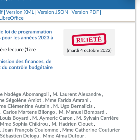
if
Version XML
Version JSON
Version PDF
ibreOffice
de loi de programmation
REJETÉ
s pour les années 2023 à
ère lecture (1ère
(mardi 4 octobre 2022)
ssion des finances, de
t du contrôle budgétaire
 Nadège Abomangoli
M. Laurent Alexandre
e Ségolène Amiot
Mme Farida Amrani
e Clémentine Autain
M. Ugo Bernalicis
. Carlos Martens Bilongo
M. Manuel Bompard
Louis Boyard
M. Aymeric Caron
M. Sylvain Carrière
Mme Sophia Chikirou
M. Hadrien Clouet
. Jean-François Coulomme
Mme Catherine Couturier
 Sébastien Delogu
Mme Alma Dufour