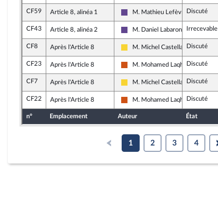
CF59
Discuté
Article 8, alinéa 1
M. Mathieu Lefèvre
Renaissance
CF43
Irrecevabl
Article 8, alinéa 2
M. Daniel Labaronne
Renaissance
CF8
Discuté
Après l'Article 8
M. Michel Castellani
Libertés, Indépendants, Outre-me
CF23
Discuté
Après l'Article 8
M. Mohamed Laqhila
Démocrate (MoDem et Indépend
CF7
Discuté
Après l'Article 8
M. Michel Castellani
Libertés, Indépendants, Outre-me
CF22
Discuté
Après l'Article 8
M. Mohamed Laqhila
Démocrate (MoDem et Indépend
n°
Emplacement
Auteur
État
1
2
3
4