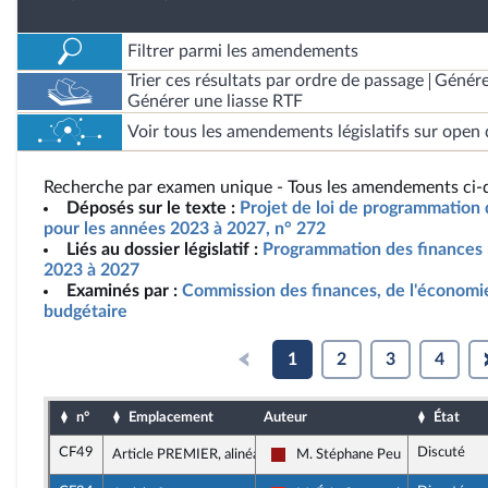
Filtrer parmi les amendements
Trier ces résultats par ordre de passage
Génére
Générer une liasse RTF
Voir tous les amendements législatifs sur open 
Recherche par examen unique - Tous les amendements ci-d
Déposés sur le texte :
Projet de loi de programmation 
pour les années 2023 à 2027, n° 272
Liés au dossier législatif :
Programmation des finances 
2023 à 2027
Examinés par :
Commission des finances, de l'économie
budgétaire
1
2
3
4
n°
Emplacement
Auteur
État
CF49
Discuté
Article PREMIER, alinéa 156
M. Stéphane Peu
Gauche démocrate et républicai