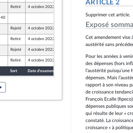
ARTICLE 2
Retiré
4 octobre 2022
30 septembre 2022
Supprimer cet article.
e 40
30 septembre 2022
Exposé somma
Rejeté
4 octobre 2022
29 septembre 2022
r et Territoires
Cet amendement vise à 
Retiré
4 octobre 2022
30 septembre 2022
ants)
austérité sans précéde
Rejeté
4 octobre 2022
29 septembre 2022
r et Territoires
Pour les années à veni
Retiré
4 octobre 2022
30 septembre 2022
des dépenses (hors infl
ants)
l’austérité puisqu’une
Sort
Date d'examen
Date de dépôt
dépenses. Mais l’austér
rapport à son niveau pa
de croissance tendanci
François Ecalle (fipeco
dépenses publiques son
qui résulte de leur « c
constaté. La croissanc
croissance « à politiq