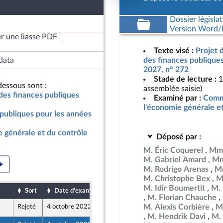
Dossier législat
Version Word/L
r une liasse PDF
Texte visé :
Projet 
data
des finances publique
2027, n° 272
Stade de lecture :
1
essous sont :
assemblée saisie)
des finances publiques
Examiné par :
Commi
l'économie générale e
publiques pour les années
 générale et du contrôle
Déposé par :
M. Éric Coquerel
Mme
M. Gabriel Amard
Mm
M. Rodrigo Arenas
Mm
M. Christophe Bex
M
M. Idir Boumertit
M. 
Sort
Date d'examen
Date de dépôt
M. Florian Chauche
M. Alexis Corbière
M
Rejeté
4 octobre 2022
30 septembre 2022
ne - NUPES
M. Hendrik Davi
M.