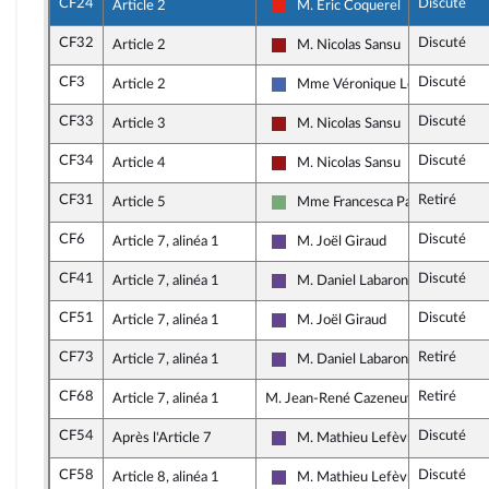
CF24
Discuté
Article 2
M. Éric Coquerel
La France insoumise - Nouvelle U
CF32
Discuté
Article 2
M. Nicolas Sansu
Gauche démocrate et républicai
CF3
Discuté
Article 2
Mme Véronique Louwagie
Les Républicains
CF33
Discuté
Article 3
M. Nicolas Sansu
Gauche démocrate et républicai
CF34
Discuté
Article 4
M. Nicolas Sansu
Gauche démocrate et républicai
CF31
Retiré
Article 5
Mme Francesca Pasquini
Écologiste - NUPES
CF6
Discuté
Article 7, alinéa 1
M. Joël Giraud
Renaissance
CF41
Discuté
Article 7, alinéa 1
M. Daniel Labaronne
Renaissance
CF51
Discuté
Article 7, alinéa 1
M. Joël Giraud
Renaissance
CF73
Retiré
Article 7, alinéa 1
M. Daniel Labaronne
Renaissance
CF68
Retiré
Article 7, alinéa 1
M. Jean-René Cazeneuve, rapporteu
CF54
Discuté
Après l'Article 7
M. Mathieu Lefèvre
Renaissance
CF58
Discuté
Article 8, alinéa 1
M. Mathieu Lefèvre
Renaissance