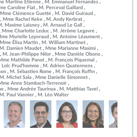
e Martine Etienne
M. Emmanuel Fernandes
e Caroline Fiat
M. Perceval Gaillard
Mme Clémence Guetté
M. David Guiraud
Mme Rachel Keke
M. Andy Kerbrat
M. Maxime Laisney
M. Arnaud Le Gall
Mme Charlotte Leduc
M. Jérôme Legavre
me Murielle Lepvraud
M. Antoine Léaument
Mme Élisa Martin
M. William Martinet
M. Damien Maudet
Mme Marianne Maximi
M. Jean-Philippe Nilor
Mme Danièle Obono
Mme Mathilde Panot
M. François Piquemal
 Loïc Prud'homme
M. Adrien Quatennens
non
M. Sébastien Rome
M. François Ruffin
M. Michel Sala
Mme Danielle Simonnet
Mme Anne Stambach-Terrenoir
ne
Mme Andrée Taurinya
M. Matthias Tavel
M. Paul Vannier
M. Léo Walter