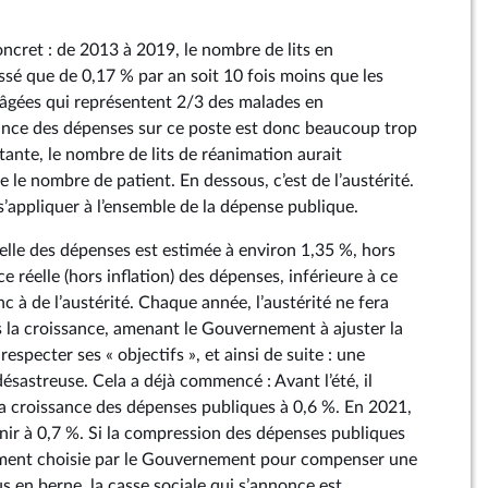
cret : de 2013 à 2019, le nombre de lits en
ssé que de 0,17 % par an soit 10 fois moins que les
 âgées qui représentent 2/3 des malades en
ance des dépenses sur ce poste est donc beaucoup trop
stante, le nombre de lits de réanimation aurait
 le nombre de patient. En dessous, c’est de l’austérité.
’appliquer à l’ensemble de la dépense publique.
elle des dépenses est estimée à environ 1,35 %, hors
e réelle (hors inflation) des dépenses, inférieure à ce
 à de l’austérité. Chaque année, l’austérité ne fera
s la croissance, amenant le Gouvernement à ajuster la
especter ses « objectifs », et ainsi de suite : une
désastreuse. Cela a déjà commencé : Avant l’été, il
la croissance des dépenses publiques à 0,6 %. En 2021,
enir à 0,7 %. Si la compression des dépenses publiques
tement choisie par le Gouvernement pour compenser une
s en berne, la casse sociale qui s’annonce est