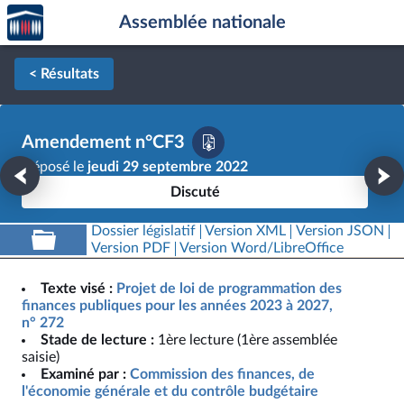
Accèder
Aller au contenu
Aller en bas de la page
Assemblée nationale
à la
page
d'accueil
< Résultats
Amendement n°CF3
Déposé le
jeudi 29 septembre 2022
Discuté
Dossier législatif
Version XML
Version JSON
Version PDF
Version Word/LibreOffice
Texte visé :
Projet de loi de programmation des
finances publiques pour les années 2023 à 2027,
n° 272
Stade de lecture :
1ère lecture (1ère assemblée
saisie)
Examiné par :
Commission des finances, de
l'économie générale et du contrôle budgétaire