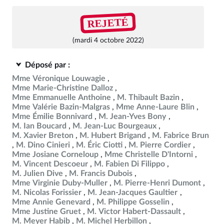
REJETÉ
(mardi 4 octobre 2022)
Déposé par :
Mme Véronique Louwagie
Mme Marie-Christine Dalloz
Mme Emmanuelle Anthoine
M. Thibault Bazin
Mme Valérie Bazin-Malgras
Mme Anne-Laure Blin
Mme Émilie Bonnivard
M. Jean-Yves Bony
M. Ian Boucard
M. Jean-Luc Bourgeaux
M. Xavier Breton
M. Hubert Brigand
M. Fabrice Brun
M. Dino Cinieri
M. Éric Ciotti
M. Pierre Cordier
Mme Josiane Corneloup
Mme Christelle D'Intorni
M. Vincent Descoeur
M. Fabien Di Filippo
M. Julien Dive
M. Francis Dubois
Mme Virginie Duby-Muller
M. Pierre-Henri Dumont
M. Nicolas Forissier
M. Jean-Jacques Gaultier
Mme Annie Genevard
M. Philippe Gosselin
Mme Justine Gruet
M. Victor Habert-Dassault
M. Meyer Habib
M. Michel Herbillon