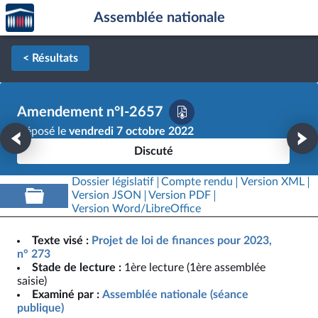
Accèder
Aller au contenu
Aller en bas de la page
Assemblée nationale
à la
page
d'accueil
< Résultats
Amendement n°I-2657
Déposé le
vendredi 7 octobre 2022
Discuté
Dossier législatif
Compte rendu
Version XML
Version JSON
Version PDF
Version Word/LibreOffice
Texte visé :
Projet de loi de finances pour 2023,
n° 273
Stade de lecture :
1ère lecture (1ère assemblée
saisie)
Examiné par :
Assemblée nationale (séance
publique)