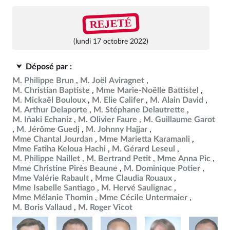
REJETÉ
(lundi 17 octobre 2022)
Déposé par :
M. Philippe Brun
M. Joël Aviragnet
M. Christian Baptiste
Mme Marie-Noëlle Battistel
M. Mickaël Bouloux
M. Elie Califer
M. Alain David
M. Arthur Delaporte
M. Stéphane Delautrette
M. Iñaki Echaniz
M. Olivier Faure
M. Guillaume Garot
M. Jérôme Guedj
M. Johnny Hajjar
Mme Chantal Jourdan
Mme Marietta Karamanli
Mme Fatiha Keloua Hachi
M. Gérard Leseul
M. Philippe Naillet
M. Bertrand Petit
Mme Anna Pic
Mme Christine Pirès Beaune
M. Dominique Potier
Mme Valérie Rabault
Mme Claudia Rouaux
Mme Isabelle Santiago
M. Hervé Saulignac
Mme Mélanie Thomin
Mme Cécile Untermaier
M. Boris Vallaud
M. Roger Vicot