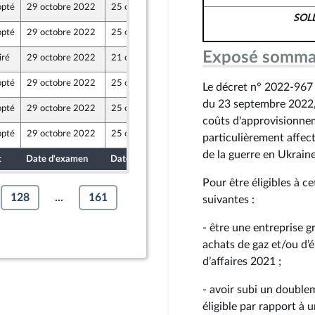
pté
29 octobre 2022
25 octobre 2022
de l’intergroupe NUPES)
SOL
pté
29 octobre 2022
25 octobre 2022
 - NUPES
Exposé somma
iré
29 octobre 2022
21 octobre 2022
pté
29 octobre 2022
25 octobre 2022
Le décret n° 2022-967 
de l’intergroupe NUPES)
du 23 septembre 2022, 
pté
29 octobre 2022
25 octobre 2022
t Territoires
coûts d'approvisionneme
pté
29 octobre 2022
25 octobre 2022
particulièrement affec
 - NUPES
de la guerre en Ukrain
t
Date d'examen
Date de dépôt
Pour être éligibles à ce
128
...
161
suivantes :
- être une entreprise 
achats de gaz et/ou d’é
d’affaires 2021 ;
- avoir subi un doublem
éligible par rapport à