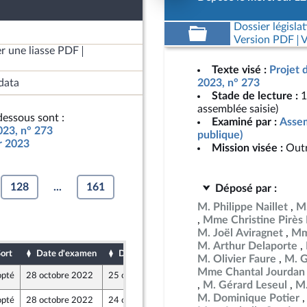
Dossier législat
Version PDF
V
r une liasse PDF
Texte visé :
Projet 
data
2023, n° 273
Stade de lecture :
1
assemblée saisie)
essous sont :
Examiné par :
Assem
023, n° 273
publique)
ur 2023
Mission visée :
Out
128
...
161
Déposé par :
M. Philippe Naillet
M.
Mme Christine Pirès
M. Joël Aviragnet
Mm
M. Arthur Delaporte
ort
Date d'examen
Date de dépôt
M. Olivier Faure
M. G
Mme Chantal Jourdan
pté
28 octobre 2022
25 octobre 2022
 - NUPES
M. Gérard Leseul
M.
M. Dominique Potier
pté
28 octobre 2022
24 octobre 2022
n Populaire écologique et sociale