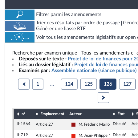
Filtrer parmi les amendements
Trier ces résultats par ordre de passage
Génére
Générer une liasse RTF
Voir tous les amendements législatifs sur open 
Recherche par examen unique - Tous les amendements ci-d
Déposés sur le texte :
Projet de loi de finances pour 2
Liés au dossier législatif :
Projet de loi de finances po
Examinés par :
Assemblée nationale (séance publique)
1
...
124
125
126
127
n°
Emplacement
Auteur
État
S
II-1564
Discuté
Ado
Article 27
M. Frédéric Maillot
Gauche démocrate et républicaine
II-719
Discuté
Ado
Article 27
M. Jean-Philippe Nilor
La France insoumise - Nouvelle Unio