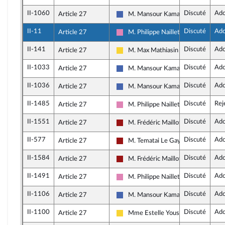
II-1060
Discuté
Ado
Article 27
M. Mansour Kamardine
Les Républicains
II-11
Discuté
Ado
Article 27
M. Philippe Naillet
Socialistes et apparentés (membre 
II-141
Discuté
Ado
Article 27
M. Max Mathiasin
Libertés, Indépendants, Outre-mer e
II-1033
Discuté
Ado
Article 27
M. Mansour Kamardine
Les Républicains
II-1036
Discuté
Ado
Article 27
M. Mansour Kamardine
Les Républicains
II-1485
Discuté
Rej
Article 27
M. Philippe Naillet
Socialistes et apparentés (membre 
II-1551
Discuté
Ado
Article 27
M. Frédéric Maillot
Gauche démocrate et républicaine
II-577
Discuté
Ado
Article 27
M. Tematai Le Gayic
Gauche démocrate et républicaine
II-1584
Discuté
Ado
Article 27
M. Frédéric Maillot
Gauche démocrate et républicaine
II-1491
Discuté
Ado
Article 27
M. Philippe Naillet
Socialistes et apparentés (membre 
II-1106
Discuté
Ado
Article 27
M. Mansour Kamardine
Les Républicains
II-1100
Discuté
Ado
Article 27
Mme Estelle Youssouffa
Libertés, Indépendants, Outre-mer e