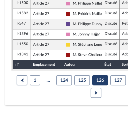
II-1500
Discuté
Ado
Article 27
M. Philippe Naillet
Socialistes et apparentés (membre 
II-1582
Discuté
Ado
Article 27
M. Frédéric Maillot
Gauche démocrate et républicaine
II-547
Discuté
Ret
Article 27
M. Philippe Dunoyer
Renaissance
II-1396
Discuté
Ado
Article 27
M. Johnny Hajjar
Socialistes et apparentés (membre 
II-1550
Discuté
Ado
Article 27
M. Stéphane Lenormand
Libertés, Indépendants, Outre-mer e
II-1341
Discuté
Ado
Article 27
M. Steve Chailloux
Gauche démocrate et républicaine
n°
Emplacement
Auteur
État
Sor
1
...
124
125
126
127