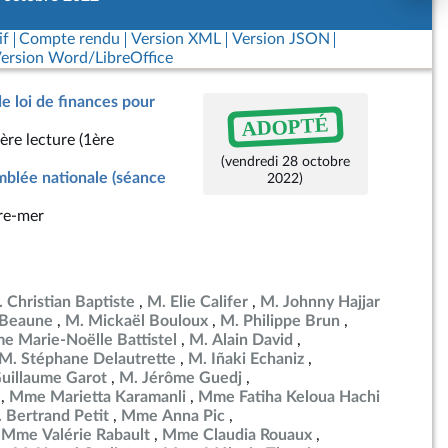
if
Compte rendu
Version XML
Version JSON
ersion Word/LibreOffice
de loi de finances pour
ADOPTÉ
ère lecture (1ère
(vendredi 28 octobre
blée nationale (séance
2022)
re-mer
 Christian Baptiste
M. Elie Califer
M. Johnny Hajjar
 Beaune
M. Mickaël Bouloux
M. Philippe Brun
e Marie-Noëlle Battistel
M. Alain David
M. Stéphane Delautrette
M. Iñaki Echaniz
uillaume Garot
M. Jérôme Guedj
Mme Marietta Karamanli
Mme Fatiha Keloua Hachi
 Bertrand Petit
Mme Anna Pic
Mme Valérie Rabault
Mme Claudia Rouaux