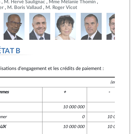
o
M. Hervé Saulignac
Mme Mélanie Thomin
er
M. Boris Vallaud
M. Roger Vicot
ÉTAT B
risations d'engagement et les crédits de paiement :
(en euros)
mmes
+
-
10 000 000
0
-mer
0
10 000 000
AUX
10 000 000
10 000 000