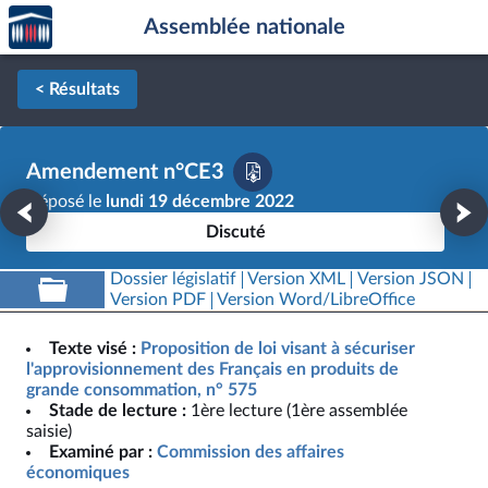
Accèder
Aller au contenu
Aller en bas de la page
Assemblée nationale
à la
page
d'accueil
< Résultats
Amendement n°CE3
Déposé le
lundi 19 décembre 2022
Discuté
Dossier législatif
Version XML
Version JSON
Version PDF
Version Word/LibreOffice
Texte visé :
Proposition de loi visant à sécuriser
l'approvisionnement des Français en produits de
grande consommation, n° 575
Stade de lecture :
1ère lecture (1ère assemblée
saisie)
Examiné par :
Commission des affaires
économiques