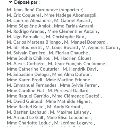
Déposé par :
M. Jean-René Cazeneuve
(rapporteur)
M. Éric Coquerel
Mme Nadège Abomangoli
M. Laurent Alexandre
M. Gabriel Amard
Mme Ségolène Amiot
Mme Farida Amrani
M. Rodrigo Arenas
Mme Clémentine Autain
M. Ugo Bernalicis
M. Christophe Bex
M. Carlos Martens Bilongo
M. Manuel Bompard
M. Idir Boumertit
M. Louis Boyard
M. Aymeric Caron
M. Sylvain Carrière
M. Florian Chauche
Mme Sophia Chikirou
M. Hadrien Clouet
M. Alexis Corbière
M. Jean-François Coulomme
Mme Catherine Couturier
M. Hendrik Davi
M. Sébastien Delogu
Mme Alma Dufour
Mme Karen Erodi
Mme Martine Etienne
M. Emmanuel Fernandes
Mme Sylvie Ferrer
Mme Caroline Fiat
M. Perceval Gaillard
Mme Raquel Garrido
Mme Clémence Guetté
M. David Guiraud
Mme Mathilde Hignet
Mme Rachel Keke
M. Andy Kerbrat
M. Bastien Lachaud
M. Maxime Laisney
M. Arnaud Le Gall
Mme Élise Leboucher
Mme Charlotte Leduc
M. Jérôme Legavre