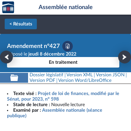
Accèder
Aller au contenu
Aller en bas de la page
Assemblée nationale
à la
page
d'accueil
< Résultats
Amendement n°427
Déposé le
jeudi 8 décembre 2022
En traitement
Dossier législatif
Version XML
Version JSON
Version PDF
Version Word/LibreOffice
Texte visé :
Projet de loi de finances, modifié par le
Sénat, pour 2023, n° 598
Stade de lecture :
Nouvelle lecture
Examiné par :
Assemblée nationale (séance
publique)