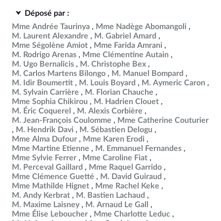
Déposé par :
Mme Andrée Taurinya
Mme Nadège Abomangoli
M. Laurent Alexandre
M. Gabriel Amard
Mme Ségolène Amiot
Mme Farida Amrani
M. Rodrigo Arenas
Mme Clémentine Autain
M. Ugo Bernalicis
M. Christophe Bex
M. Carlos Martens Bilongo
M. Manuel Bompard
M. Idir Boumertit
M. Louis Boyard
M. Aymeric Caron
M. Sylvain Carrière
M. Florian Chauche
Mme Sophia Chikirou
M. Hadrien Clouet
M. Éric Coquerel
M. Alexis Corbière
M. Jean-François Coulomme
Mme Catherine Couturier
M. Hendrik Davi
M. Sébastien Delogu
Mme Alma Dufour
Mme Karen Erodi
Mme Martine Etienne
M. Emmanuel Fernandes
Mme Sylvie Ferrer
Mme Caroline Fiat
M. Perceval Gaillard
Mme Raquel Garrido
Mme Clémence Guetté
M. David Guiraud
Mme Mathilde Hignet
Mme Rachel Keke
M. Andy Kerbrat
M. Bastien Lachaud
M. Maxime Laisney
M. Arnaud Le Gall
Mme Élise Leboucher
Mme Charlotte Leduc