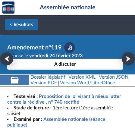
Accèder
Aller au contenu
Aller en bas de la page
Assemblée nationale
à la
page
d'accueil
< Résultats
Amendement n°119
Déposé le
vendredi 24 février 2023
A discuter
Dossier législatif
Version XML
Version JSON
Version PDF
Version Word/LibreOffice
Texte visé :
Proposition de loi visant à mieux lutter
contre la récidive , n° 740 rectifié
Stade de lecture :
1ère lecture (1ère assemblée
saisie)
Examiné par :
Assemblée nationale (séance
publique)