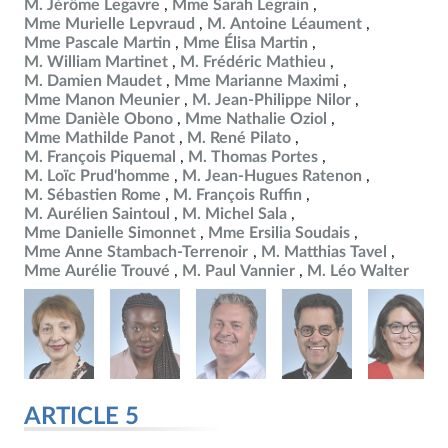
M. Jérôme Legavre
Mme Sarah Legrain
Mme Murielle Lepvraud
M. Antoine Léaument
Mme Pascale Martin
Mme Élisa Martin
M. William Martinet
M. Frédéric Mathieu
M. Damien Maudet
Mme Marianne Maximi
Mme Manon Meunier
M. Jean-Philippe Nilor
Mme Danièle Obono
Mme Nathalie Oziol
Mme Mathilde Panot
M. René Pilato
M. François Piquemal
M. Thomas Portes
M. Loïc Prud'homme
M. Jean-Hugues Ratenon
M. Sébastien Rome
M. François Ruffin
M. Aurélien Saintoul
M. Michel Sala
Mme Danielle Simonnet
Mme Ersilia Soudais
Mme Anne Stambach-Terrenoir
M. Matthias Tavel
Mme Aurélie Trouvé
M. Paul Vannier
M. Léo Walter
ARTICLE 5